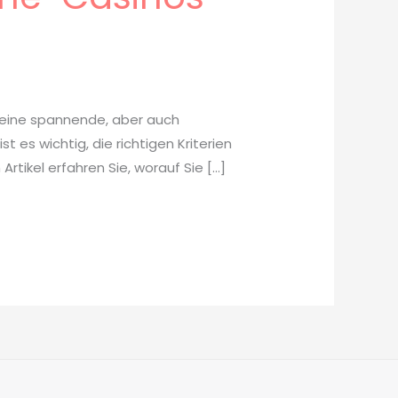
 eine spannende, aber auch
t es wichtig, die richtigen Kriterien
rtikel erfahren Sie, worauf Sie […]