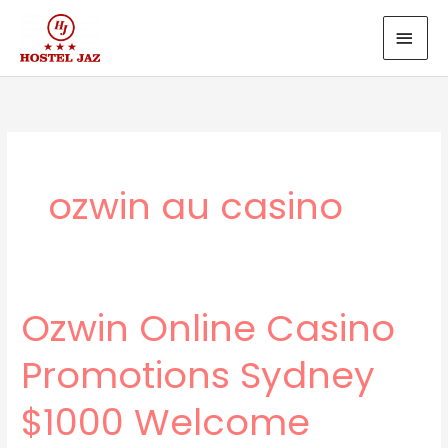
Skip
MAI
to
MEN
content
ozwin au casino
Ozwin Online Casino
Ozwin
Online
Promotions Sydney
Casino
Promotions
$1000 Welcome
Sydney
$1000