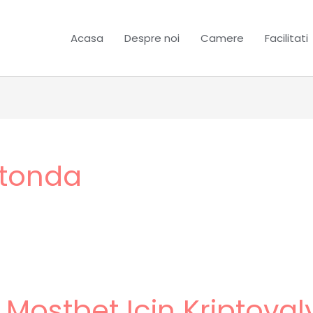
Acasa
Despre noi
Camere
Facilitati
stonda
Mostbet Için Kriptoval