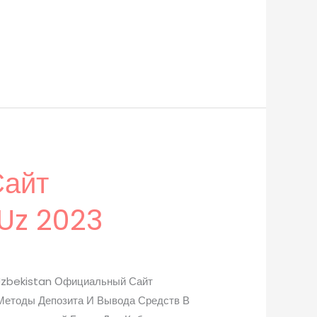
Сайт
Uz 2023
Uzbekistan Официальный Сайт
Методы Депозита И Вывода Средств В