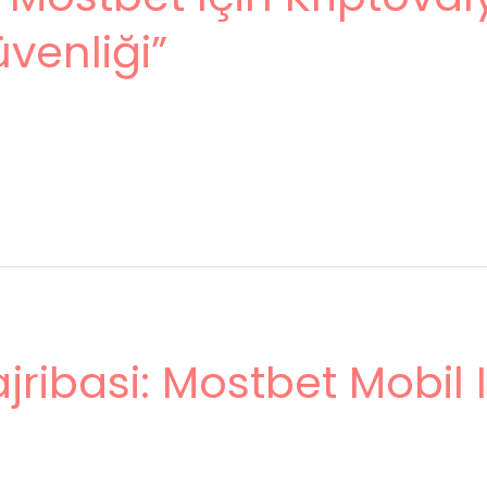
venliği”
jribasi: Mostbet Mobil 