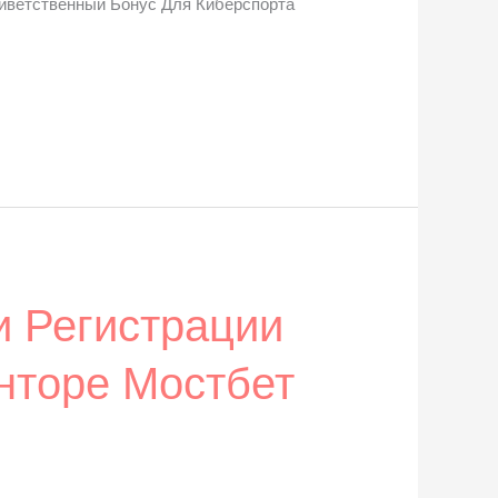
иветственный Бонус Для Киберспорта
и Регистрации
нторе Мостбет