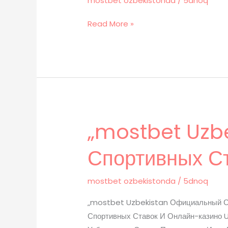
mostbet ozbekistonda
/
5dnoq
Ilovasidan
Read More »
Foydalanish
„mostbet Uzb
„mostbet
Uzbekistan
Спортивных Ст
Официальный
Сайт
Спортивных
mostbet ozbekistonda
/
5dnoq
Ставок
„mostbet Uzbekistan Официальный Са
И
Спортивных Ставок И Онлайн-казино 
Онлайн-