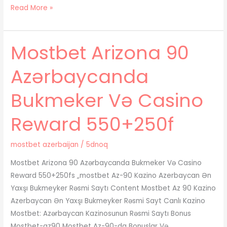
Read More »
Mostbet Arizona 90
Mostbet
Arizona
Azərbaycanda
90
Azərbaycanda
Bukmeker Və Casino
Bukmeker
Və
Reward 550+250f
Casino
Reward
mostbet azerbaijan
/
5dnoq
550+250f
Mostbet Arizona 90 Azərbaycanda Bukmeker Və Casino
Reward 550+250fs „mostbet Az-90 Kazino Azerbaycan Ən
Yaxşı Bukmeyker Rəsmi Saytı Content Mostbet Az 90 Kazino
Azerbaycan Ən Yaxşı Bukmeyker Rəsmi Sayt Canlı Kazino
Mostbet: Azərbaycan Kazinosunun Rəsmi Saytı Bonus
Mostbet-az90 Mostbet Az-90-da Bonuslar Və