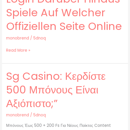
Darüber
Spiele Auf Welcher
Hinaus
Spiele
Offiziellen Seite Online
Auf
Welcher
monobrend
/
5dnoq
Offiziellen
Seite
Read More »
Online
Sg Casino: Κερδίστε
Sg
Casino:
500 Μπόνους Είναι
Κερδίστε
500
Αξιόπιστο;”
Μπόνους
Είναι
monobrend
/
5dnoq
Αξιόπιστο;”
Μπόνους Έως 500 + 200 Fs Για Νέους Παίκτες Content