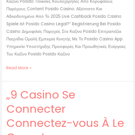
Το
Καζίνο Posido: Ποικίλες Κουλοχέρηδες Από Κορυφαίους
2022
Παρόχους Content Posido Casino: Αξιόπιστο Και
Αδειοδοτημένο Από Το 2025 Live Cashback Posido Casino
Spiele Ist Posido Casino Legal?” Registrierung Bei Posido
Casino Δημοφιλείς Παροχείς Στο Καζίνο Posido Επιτραπέζια
Παιχνίδια Ομαλή Εμπειρία Κινητής Με Το Posido Casino App
Υπηρεσία Υποστήριξης Προσφορές Και Προωθητικές Ενέργειες
Του Καζίνο Posido Posido Καζίνο
Read More »
„9 Casino Se
„9
Casino
Connecter
Se
Connecter
Connectez-vous À Le
Connectez-
vous