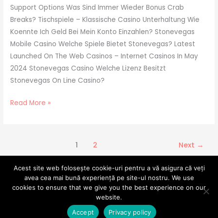
Support Options Was Sind Immer Wieder Bonus Crab
Breaks? Tischspiele – Klassische Casino Unterhaltung Wie
Koennte Ich Geld Bei Mein Konto Einzahlen? Stonevegas
Mobile Casino Welche Spiele Bietet Stonevegas? Latest
Launched On The Web Casinos – Internet Casinos In May
2024 Stonevegas Casino Welche Lizenz Besitzt
Stonevegas On Line Casino?
Read More »
1
2
Next
→
Acest site web folosește cookie-uri pentru a vă asigura că veți
avea cea mai bună experiență pe site-ul nostru. We use
cookies to ensure that we give you the best experience on our
website.
Copyright © 2026
Hostel Jaz
Powered by
Hostel Jaz
Accept
Privacy policy