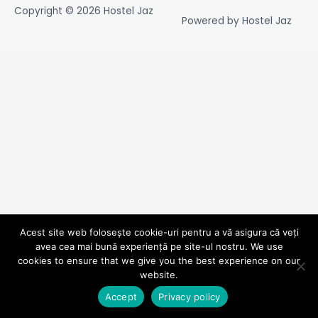
Copyright © 2026
Hostel Jaz
Powered by
Hostel Jaz
Acest site web folosește cookie-uri pentru a vă asigura că veți
avea cea mai bună experiență pe site-ul nostru. We use
cookies to ensure that we give you the best experience on our
website.
Accept
Privacy policy