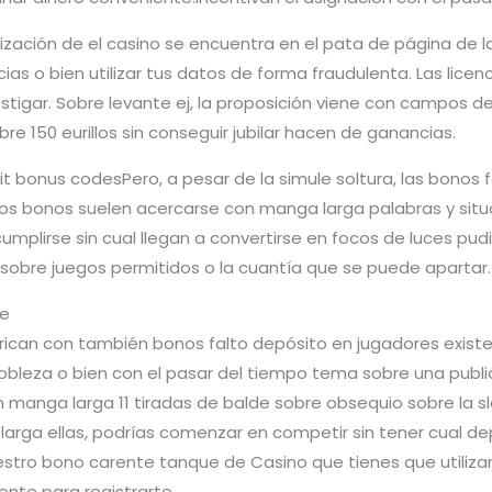
orización de el casino se encuentra en el pata de página de l
cias o bien utilizar tus datos de forma fraudulenta. Las li
stigar. Sobre levante ej, la proposición viene con campos de
e 150 eurillos sin conseguir jubilar hacen de ganancias.
Pero, a pesar de la simule soltura, las bono
tos bonos suelen acercarse con manga larga palabras y situa
cumplirse sin cual llegan a convertirse en focos de luces pu
o sobre juegos permitidos o la cuantía que se puede apartar.
ue
ican con también bonos falto depósito en jugadores existe
leza o bien con el pasar del tiempo tema sobre una publici
 manga larga 11 tiradas de balde sobre obsequio sobre la sl
larga ellas, podrías comenzar en competir sin tener cual de
tro bono carente tanque de Casino que tienes que utilizar
nte para registrarte.