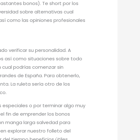
stantes bonos). Te short por los
ersidad sobre alternativas cual
así­ como las opiniones profesionales
o verificar su personalidad. A
os así­ como situaciones sobre todo
 cual podrías comenzar sin
randes de España. Para obtenerlo,
. La ruleta serí­a otro de los
co.
s especiales o por terminar algo muy
n el fin de emprender los bonos
 con manga larga salvedad para
n explorar nuestro folleto del
del tiempo beneficios útiles.