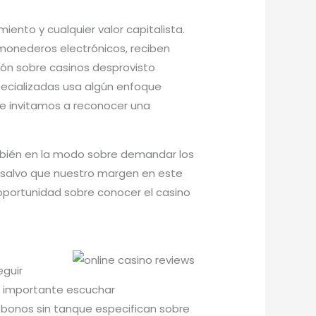
ento y cualquier valor capitalista.
monederos electrónicos, reciben
ión sobre casinos desprovisto
pecializadas usa algún enfoque
te invitamos a reconocer una
también en la modo sobre demandar los
s, salvo que nuestro margen en este
 oportunidad sobre conocer el casino
eguir
s importante escuchar
 bonos sin tanque especifican sobre