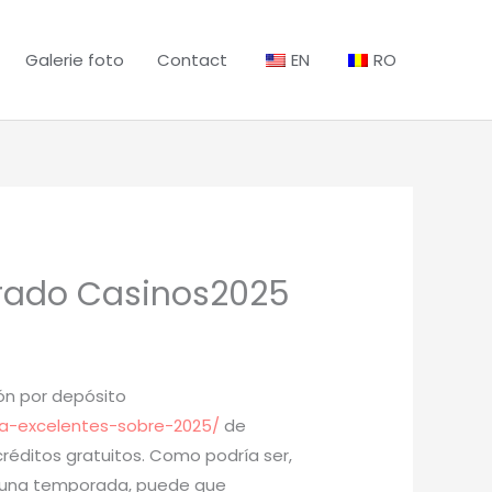
Galerie foto
Contact
EN
RO
irado Casinos2025
ión por depósito
a-excelentes-sobre-2025/
de
réditos gratuitos.
Como podrí­a ser,
n una temporada, puede que