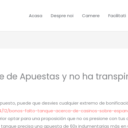
Acasa
Despre noi
Camere
Facilitati
e de Apuestas y no ha transp
o opuesto, puede que desvies cualquier extremo de bonificac
04/12/bonos-falto-tanque-acerca-de-casinos-sobre-espan
ior optar para una proposición que no os presione con tus c
o tanque precisa una apuesta de 60x indumentarias más e