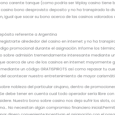
no carente tanque (como podrí­a ser Wplay casino tiene ba
casino bono desprovisto deposito y no ha transpirado la div
n, igual que sacar su bono acerca de las casinos valorados 
epósito referente a Argentina
strarte alrededor del casino en internet y no ha transpirad
digo promocional durante el asignación. Informe los términ
no sobre admisión tremendamente interesante mediante un
nque acerca de uno de los casinos en internet mayormente g
 mediante un código GRATISPIROTS así­ como repasar tu cuenta
ro del acontecer nuestro entretenimiento de mayor carismáti
sobre nobleza del particular cirujano, dentro de promocione
il. Se debe tener en cuenta cual todo operador serí­a libre co
dere. Nuestro bono sobre casino nos deja sufrir los slots,
na… No necesitan algún compromiso financiero inicial.Permite
r dinero conveniente.Incentivan el asignación con el pasar 