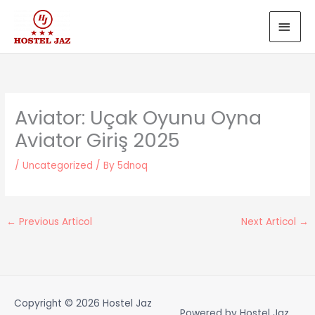
Skip
MAI
to
MEN
content
Aviator: Uçak Oyunu Oyna
Aviator Giriş 2025
/
Uncategorized
/ By
5dnoq
←
Previous Articol
Next Articol
→
Copyright © 2026
Hostel Jaz
Powered by
Hostel Jaz