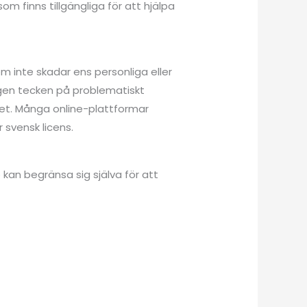
om finns tillgängliga för att hjälpa
m inte skadar ens personliga eller
igen tecken på problematiskt
tet. Många online-plattformar
 svensk licens.
 kan begränsa sig själva för att