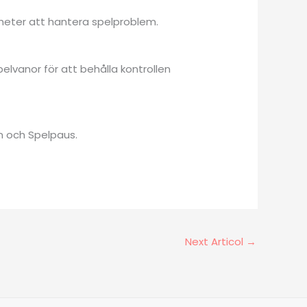
gheter att hantera spelproblem.
lvanor för att behålla kontrollen
en och Spelpaus.
Next Articol
→