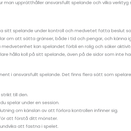
 hur man upprätthåller ansvarsfullt spelande och vilka verktyg s
la sitt spelande under kontroll och medvetet fatta beslut so
ar om att sätta gränser, både i tid och pengar, och känna 
medvetenhet kan spelandet förbli en rolig och säker aktivi
lare hålla koll på sitt spelande, även på de sidor som inte har
nt i ansvarsfullt spelande. Det finns flera sätt som spelare
rikt till den.
 du spelar under en session.
utning om känslan av att förlora kontrollen infinner sig.
för att förstå ditt mönster.
ndvika att fastna i spelet.