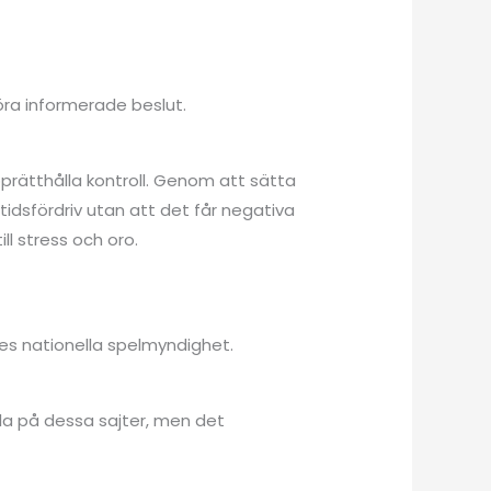
göra informerade beslut.
pprätthålla kontroll. Genom att sätta
tidsfördriv utan att det får negativa
ll stress och oro.
ges nationella spelmyndighet.
pela på dessa sajter, men det