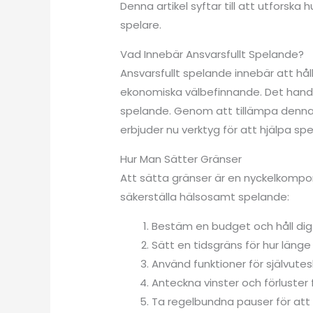
Denna artikel syftar till att utforska
spelare.
Vad Innebär Ansvarsfullt Spelande?
Ansvarsfullt spelande innebär att hål
ekonomiska välbefinnande. Det handl
spelande. Genom att tillämpa denna 
erbjuder nu verktyg för att hjälpa spe
Hur Man Sätter Gränser
Att sätta gränser är en nyckelkompone
säkerställa hälsosamt spelande:
Bestäm en budget och håll dig st
Sätt en tidsgräns för hur länge
Använd funktioner för självutesl
Anteckna vinster och förluster 
Ta regelbundna pauser för att u