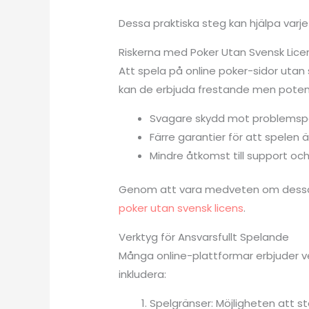
Dessa praktiska steg kan hjälpa varje
Riskerna med Poker Utan Svensk Lice
Att spela på online poker-sidor utan 
kan de erbjuda frestande men potentie
Svagare skydd mot problemsp
Färre garantier för att spelen ä
Mindre åtkomst till support och
Genom att vara medveten om dessa ri
poker utan svensk licens
.
Verktyg för Ansvarsfullt Spelande
Många online-plattformar erbjuder ve
inkludera:
Spelgränser: Möjligheten att st