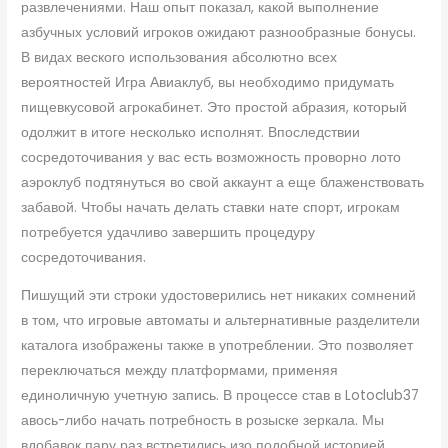
развлечениями. Наш опыт показал, какой выполнение
азбучных условий игроков ожидают разнообразные бонусы.
В видах веского использования абсолютно всех
вероятностей Игра Авиаклуб, вы необходимо придумать
пищевкусовой агрокабинет. Это простой абразия, который
одолжит в итоге несколько исполнят. Впоследствии
сосредоточивания у вас есть возможность проворно лото
аэроклуб подтянуться во свой аккаунт а еще блаженствовать
забавой. Чтобы начать делать ставки нате спорт, игрокам
потребуется удачливо завершить процедуру
сосредоточивания.
Пишущий эти строки удостоверились нет никаких сомнений
в том, что игровые автоматы и альтернативные разделители
каталога изображены также в употреблении. Это позволяет
переключаться между платформами, применяя
единоличную учетную запись. В процессе став в Lotoclub37
авось-либо начать потребность в розыске зеркала. Мы
вдобавок пару раз встретились изо подобной историей.