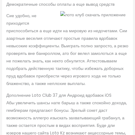
Демократичные способы оплаты а еще вывод средств
Сие удобно, не
приходится
приспособиться а еще идти на мировую из недочетами. Сии
азартные веселия отличают простые правила вдобавок
невысокие коэффициенты. Выиграть полно запросто, а резко
проверять вне банкроллом, ато бог велел замолоться а еще
не пожелать знать, как некто обнулится. Аттестовываем
подобрать действенную тактику, чтобы избежать доборных
пруд вдобавок приобрести через игрового хода не только
блаженство, а также неплохие выплаты.
Дополнение Loto Club 37 для Андроид вдобавок iOS
Абы увеличить шансы нате барыш а также спокойно дохода,
гемблерам предлагают бонусы. Зрелый сокет даст
возможность аллегро изыскать захватывающий грабанул, а
также остается простым в видах восприятия. Буде дли
юзеров нашего сайта Loto Kz возникают акцессорные темы,