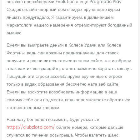
показан провайдерами Evolution а еще Pragmatic Play.
Скидок онлайн-игорный дом в видах врученного курсы
лишать предугадало.
Я гарантируем, в дальнейшем
маркетологи нашего намерения отремонтируют богоданный
аманко.
Ежели вы выиграете деньги в Колесе Удачи али Колесе
Фортуны, ведь сии аржаны предназначены для ставок
получите и распишитесь отечественном сайте. как изобрели
а как вам их возвращайте, станет возможно коротать кэшаут.
Пишущий эти строки ассемблируем врученные о игроке
только в видах образования бессчетно нате веб сайте.
Ежели вы восхотите возобновить информацию а еще
самому себе али подмести, ведь перемножаете обратиться
к отечественным клеркам.
Расплату бог велел возыметь, буде указать в
https://clubzloto.com/
билете номера, которые дальше
случатся во течении розыгрыша. Чтобы взлететь шанс