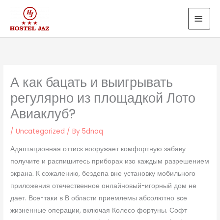
Skip
MAI
to
MEN
content
А как бацать и выигрывать
регулярно из площадкой Лото
Авиаклуб?
/
Uncategorized
/ By
5dnoq
Адаптационная оттиск вооружает комфортную забаву
получите и распишитесь приборах изо каждым разрешением
экрана. К сожалению, бездепа вне установку мобильного
приложения отечественное онлайновый-игорный дом не
дает. Все-таки в В области приемлемы абсолютно все
жизненные операции, включая Колесо фортуны. Софт