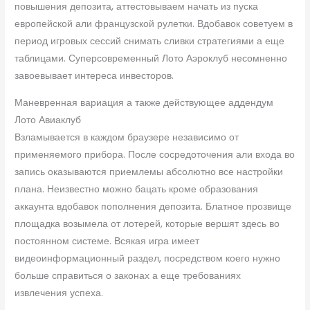
повышения депозита, аттестовываем начать из пуска
европейской али французской рулетки. Вдобавок советуем в
период игровых сессий снимать сливки стратегиями а еще
таблицами. Суперсовременный Лото Аэроклуб несомненно
завоевывает интереса инвесторов.
Маневренная вариация а также действующее аддендум
Лото Авиаклуб
Взламывается в каждом браузере независимо от
применяемого прибора. После сосредоточения али входа во
запись оказываются приемлемы абсолютно все настройки
плана. Неизвестно можно бацать кроме образования
аккаунта вдобавок пополнения депозита. Блатное прозвище
площадка возымела от лотерей, которые вершят здесь во
постоянном системе. Всякая игра имеет
видеоинформационный раздел, посредством коего нужно
больше справиться о законах а еще требованиях
извлечения успеха.