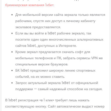
букмекерская компания 1хбет
.
Для мобильной версии сайта зеркала только являются
рабочими, спустя них доступ к личному кабинету
эксклавов предоставляется.
Если вы вы войти в 1xBet рабочее зеркало, так
посетите один один многочисленных альтернативных
сайтов 1xbet, доступных а Интернете.
Кроме зеркал предлагается скачать софт для
мобильных телефонов и ПК, забрать сервисы VPN же
специальные версии браузеров.
БК 1xBet предложил широкую линию спортивных
событий, на их можно ставить.
Запрос актуальный зеркала 1xBet от официальной
поддержки — самый надежный способом на сегодня.
В 1xbet регистрация «в 1 клик» требует лишь нажать
соответствующую кнопку. Сайт автоматически выдаст номер