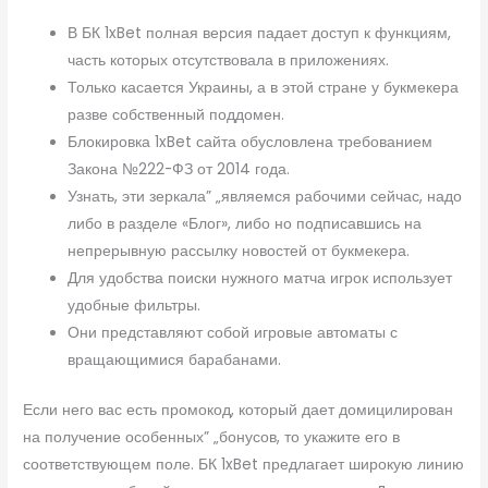
В БК 1xBet полная версия падает доступ к функциям,
часть которых отсутствовала в приложениях.
Только касается Украины, а в этой стране у букмекера
разве собственный поддомен.
Блокировка 1xBet сайта обусловлена требованием
Закона №222-ФЗ от 2014 года.
Узнать, эти зеркала” „являемся рабочими сейчас, надо
либо в разделе «Блог», либо но подписавшись на
непрерывную рассылку новостей от букмекера.
Для удобства поиски нужного матча игрок использует
удобные фильтры.
Они представляют собой игровые автоматы с
вращающимися барабанами.
Если него вас есть промокод, который дает домицилирован
на получение особенных” „бонусов, то укажите его в
соответствующем поле. БК 1xBet предлагает широкую линию