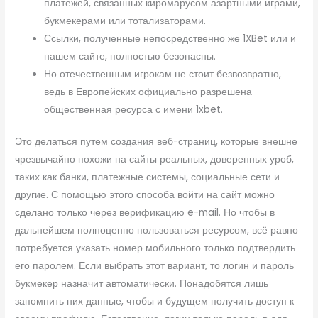
платежей, связанных киромарусом азартными играми,
букмекерами или тотализаторами.
Ссылки, полученные непосредственно же 1XBet или и
нашем сайте, полностью безопасны.
Но отечественным игрокам не стоит безвозвратно,
ведь в Европейских официально разрешена
общественная ресурса с имени 1xbet.
Это делаться путем создания веб-страниц, которые внешне
чрезвычайно похожи на сайты реальных, доверенных уроб,
таких как банки, платежные системы, социальные сети и
другие. С помощью этого способа войти на сайт можно
сделано только через верификацию e-mail. Но чтобы в
дальнейшем полноценно пользоваться ресурсом, всё равно
потребуется указать номер мобильного только подтвердить
его паролем. Если выбрать этот вариант, то логин и пароль
букмекер назначит автоматически. Понадобятся лишь
запомнить них данные, чтобы и будущем получить доступ к