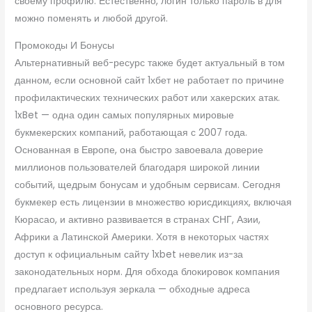
своему профилю. Естественно, логин только пароль в для
можно поменять и любой другой.
Промокоды И Бонусы
Альтернативный веб-ресурс также будет актуальный в том
данном, если основной сайт 1хбет не работает по причине
профилактических технических работ или хакерских атак.
1xBet — одна один самых популярных мировые
букмекерских компаний, работающая с 2007 года.
Основанная в Европе, она быстро завоевала доверие
миллионов пользователей благодаря широкой линии
событий, щедрым бонусам и удобным сервисам. Сегодня
букмекер есть лицензии в множество юрисдикциях, включая
Кюрасао, и активно развивается в странах СНГ, Азии,
Африки а Латинской Америки. Хотя в некоторых частях
доступ к официальным сайту 1xbet невелик из-за
законодательных норм. Для обхода блокировок компания
предлагает используя зеркала — обходные адреса
основного ресурса.