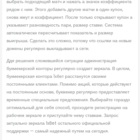
выбрать подходящий матч и нажать а значок коэффициента
рядом с ним. Этого добавить другие матчи в один купон,
снова жмут и коэффициент. После только открывают купон а
указывают разновидность пари, размер ставки. Система
автоматически пересчитывает показатель и размер
выигрыша. Сделать это сложно, потому что ссылки на новые
домены регулярно выкладывают а сети.
Ддя решения сложившейся ситуации администрация
букмекерской конторы регулярно создает зеркала. В целом,
букмекерская контора 1хбет расстанутся своими
постоянными клиентами. Помимо акций, которые действуют
на постоянным основе, букмекер регулярно предоставляет
временные специальные предложения. Выбирайте гораздо
оптимальный для себя способ, проходите регистрацию на
рабочем зеркале и приступайте нему ставкам. Запрос
актуально зеркала 1xBet остального официальной
поддержки — самый надежный путем на сегодня.