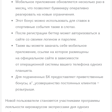
Мобильное приложение обновляется несколько раз в
месяц, что позволяет букмекеру оперативно
реагировать на новые ограничения.
Этот бонус можно использовать для ставок в
спортивные события также в слотах.
После регистрации беттер может авторизоваться а
сайте со своими логином и паролем.
Также вы можете закачать себе мобильное
приложение, ссылки на которое размещены
на официальном сайте в зависимости
от операционной системы вашего телефона одноиз
планшета.
Для подчиненных БК предоставляет приветственные
бонусы, а” „усовершенство постоянных клиентов –
розыгрыши.
Новой пользователи становятся участниками программы
лояльности киромарусом экспрессами дня одноиз