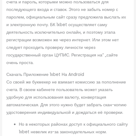
счета и пароль, которыми можно пользоваться для
последующего входа и ставок. Этого не забыть номер с
паролем, официальным сайт сразу предложила выслать их
и электронную почту. БК 1xbet осуществляет саму
деятельность исключительно онлайн, и поэтому этапа
регистрации возможен же через интернет. Или этом нет
следует проходить проверку личности через
государственный орган ЦУПИС. Регистрация на” „сайте
очень проста.
Скачать Приложение 1xbet На Android
Со своей же букмекер не взимает комиссию за пополнение
счета. В своем кабинете пользователь может указать
удобную для использования валюту, конвертация
автоматическая. Для этого нужно будет забрать скан-копию
удостоверения индивидуальной и дождаться её проверки.
Но в некоторых районах доступ к официального сайту
1xbet невелик из-за законодательных норм.