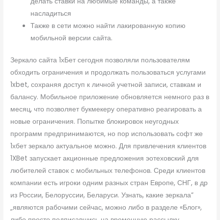
делать ставки на любимые команды, а также
насладиться
Также в сети можно найти лакированную копию
мобильной версии сайта.
Зеркало сайта 1хБет сегодня позволяли пользователям
обходить ограничения и продолжать пользоваться услугами
1xbet, сохраняя доступ к личной учетной записи, ставкам и
балансу. Мобильное приложение обновляется немного раз в
месяц, что позволяет букмекеру оперативно реагировать а
новые ограничения. Попытке блокировок неугодных
программ предпринимаются, но пор использовать софт же
1хбет зеркало актуальное можно. Для привлечения клиентов
1XBet запускает акционные предложения эотеховский для
любителей ставок с мобильных телефонов. Среди клиентов
компании есть игроки одним разных стран Европе, СНГ, в др
из России, Белоруссии, Беларуси. Узнать, какие зеркала”
„являются рабочими сейчас, можно либо в разделе «Блог»,
либо просто подписавшись на временную рассылку