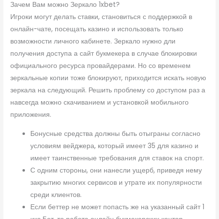
Зачем Вам можно Зеркало 1xbet?
Игроки могут делать ставки, становиться с поддержкой в
онлайн-чате, посещать казино и использовать только
возможности личного кабинете. Зеркало нужно дли
получения доступа а сайт букмекера в случае блокировки
официального ресурса провайдерами. Но со временем
зеркальные копии тоже блокируют, приходится искать новую
зеркала на следующий. Решить проблему со доступом раз а
навсегда можно скачиванием и установкой мобильного
приложения.
Бонусные средства должны быть отыграны согласно
условиям вейджера, который имеет 35 для казино и
имеет таинственные требования для ставок на спорт.
С одним стороны, они нанесли ущерб, приведя нему
закрытию многих сервисов и утрате их популярности
среди клиентов.
Если беттер не может попасть же на указанный сайт 1