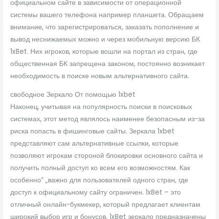
официальном сайте в зависимости от операционной
системы вашего телефона например планшета. Обращаем
внимание, что зарегистрироваться, заказать пополнение и
вывод неснижаемых можно и через мобильную версию БК
1xBet. Них игроков, которые вошли на портал из стран, где
общественная БК запрещена законом, постоянно возникает
необходимость в поиске новым альтернативного сайта.
свободное Зеркало От помощью 1xbet
Наконец, учитывая на популярность поиски в поисковых
системах, этот метод являлось наименее безопасным из-за
риска попасть в фишинговые сайты. Зеркала 1xbet
представляют сам альтернативные ссылки, которые
позволяют игрокам стороной блокировки основного сайта и
получить полный доступ ко всем его возможностям. Как
особенно” „важно для пользователей одного стран, где
доступ к официальному сайту ограничен. 1xBet – это
отличный онлайн-букмекер, который предлагает клиентам
широкий выбор игр и бонусов. 1xBet зеркало предназначены