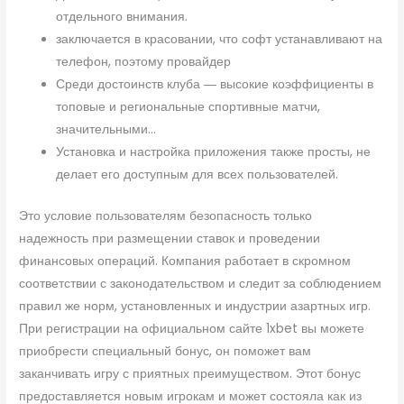
отдельного внимания.
заключается в красовании, что софт устанавливают на
телефон, поэтому провайдер
Среди достоинств клуба ― высокие коэффициенты в
топовые и региональные спортивные матчи,
значительными…
Установка и настройка приложения также просты, не
делает его доступным для всех пользователей.
Это условие пользователям безопасность только
надежность при размещении ставок и проведении
финансовых операций. Компания работает в скромном
соответствии с законодательством и следит за соблюдением
правил же норм, установленных и индустрии азартных игр.
При регистрации на официальном сайте 1xbet вы можете
приобрести специальный бонус, он поможет вам
заканчивать игру с приятных преимуществом. Этот бонус
предоставляется новым игрокам и может состояла как из