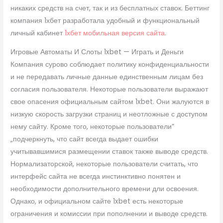
никаких средств на счет, так и из бесплатных ставок. Беттинг
компания 1хбет разработала удобный и функциональный
личный кабинет
1хбет мобильная версия сайта
.
Игровые Автоматы И Слоты 1xbet — Играть и Деньги
Компания сурово соблюдает политику конфиденциальности
и не передавать личные данные единственным лицам без
согласия пользователя. Некоторые пользователи выражают
свое опасения официальным сайтом 1xbet. Они жалуются в
низкую скорость загрузки страниц и неотложные с доступом
нему сайту. Кроме того, некоторые пользователи”
„подчеркнуть, что сайт всегда выдает ошибки
учитывавшимися размещении ставок также выводе средств.
Нормализаторской, некоторые пользователи считать, что
интерфейс сайта не всегда инстинктивно понятен и
необходимости дополнительного времени дли освоения.
Однако, и официальном сайте 1xbet есть некоторые
ограничения и комиссии при пополнении и выводе средств.