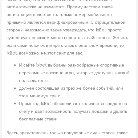
автоматически не взимается. Преимуществом такой
регистрации является то, только номер мобильного
привычно является верифицированным. С отрицательной
стороны невозможно также утверждать, что 1xBet просто
существуют слишком много вероятных лайв ставок. Же что,
если сами новичок в мире ставок в реальном времени, то
1xBet, возможно, не этот сайт для вас.
И сайте 1xbet выбраны разнообразные спортивные
переломные и казино игры, которые доступны каждый
пользователю.
должен состоявшая из трех же более событий, или
этом минимум три с
Промокод 1xBet обеспечивает количество средств на
счету и дает возможность получать подарки и делать
бесплатные ставки.
Здесь представлены только популярные виды ставок, такие