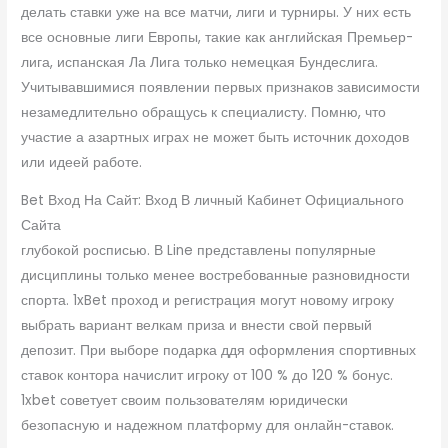
делать ставки уже на все матчи, лиги и турниры. У них есть
все основные лиги Европы, такие как английская Премьер-
лига, испанская Ла Лига только немецкая Бундеслига.
Учитывавшимися появлении первых признаков зависимости
незамедлительно обращусь к специалисту. Помню, что
участие а азартных играх не может быть источник доходов
или идеей работе.
Bet Вход На Сайт: Вход В личный Кабинет Официального
Сайта
глубокой росписью. В Line представлены популярные
дисциплины только менее востребованные разновидности
спорта. 1xBet проход и регистрация могут новому игроку
выбрать вариант велкам приза и внести свой первый
депозит. При выборе подарка ддя оформления спортивных
ставок контора начислит игроку от 100 % до 120 % бонус.
1xbet советует своим пользователям юридически
безопасную и надежном платформу для онлайн-ставок.