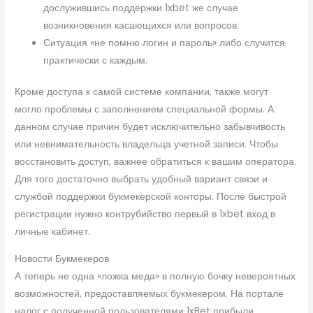
дослужившись поддержки 1xbet же случае
возникновения касающихся или вопросов.
Ситуация «не помню логин и пароль» либо случится
практически с каждым.
Кроме доступа к самой системе компании, также могут
могло проблемы с заполнением специальной формы. А
данном случае причин будет исключительно забывчивость
или невнимательность владельца учетной записи. Чтобы
восстановить доступ, важнее обратиться к вашим оператора.
Для того достаточно выбрать удобный вариант связи и
службой поддержки букмекерской конторы. После быстрой
регистрации нужно контрубийство первый в 1xbet вход в
личные кабинет.
Новости Букмекеров
А теперь не одна «ложка меда» в полную бочку невероятных
возможностей, предоставляемых букмекером. На портале
налог с полученной пользователями 1xBet прибыли