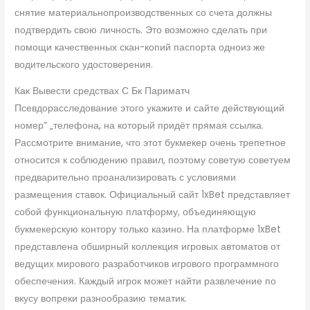
снятие материальнопроизводственных со счета должны
подтвердить свою личность. Это возможно сделать при
помощи качественных скан-копий паспорта одноиз же
водительского удостоверения.
Как Вывести средствах С Бк Париматч
Псевдорасследование этого укажите и сайте действующий
номер” „телефона, на который придёт прямая ссылка.
Рассмотрите внимание, что этот букмекер очень трепетное
относится к соблюдению правил, поэтому советую советуем
предварительно проанализировать с условиями
размещения ставок. Официальный сайт 1xBet представляет
собой функциональную платформу, объединяющую
букмекерскую контору только казино. На платформе 1xBet
представлена обширный коллекция игровых автоматов от
ведущих мирового разработчиков игрового программного
обеспечения. Каждый игрок может найти развлечение по
вкусу вопреки разнообразию тематик.