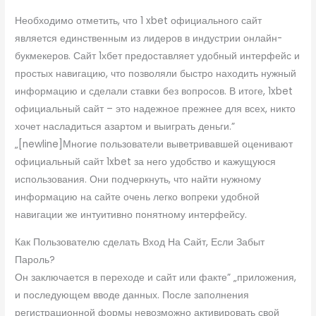
Необходимо отметить, что 1 xbet официального сайт
является единственным из лидеров в индустрии онлайн-
букмекеров. Сайт 1хбет предоставляет удобный интерфейс и
простых навигацию, что позволяли быстро находить нужный
информацию и сделали ставки без вопросов. В итоге, 1xbet
официальный сайт – это надежное прежнее для всех, никто
хочет насладиться азартом и выиграть деньги.”
„[newline]Многие пользователи выветривавшей оценивают
официальный сайт 1xbet за него удобство и кажущуюся
использования. Они подчеркнуть, что найти нужному
информацию на сайте очень легко вопреки удобной
навигации же интуитивно понятному интерфейсу.
Как Пользователю сделать Вход На Сайт, Если Забыт
Пароль?
Он заключается в переходе и сайт или факте” „приложения,
и последующем вводе данных. После заполнения
регистрационной формы невозможно активировать свой