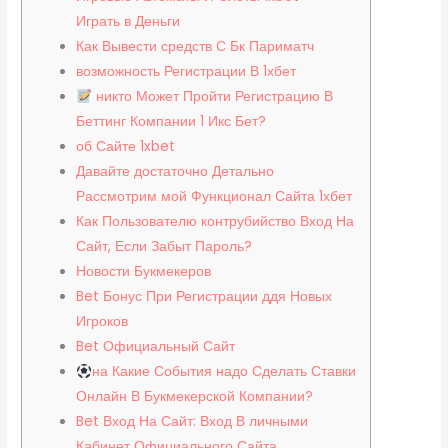
Играть в Деньги
Как Вывести средств С Бк Париматч
возможность Регистрации В 1хбет
никто Может Пройти Регистрацию В
Беттинг Компании 1 Икс Бет?
об Сайте 1xbet
Давайте достаточно Детально
Рассмотрим мой Функционал Сайта 1хбет
Как Пользователю контрубийство Вход На
Сайт, Если Забыт Пароль?
Новости Букмекеров
Bet Бонус При Регистрации ддя Новых
Игроков
Bet Официальный Сайт
на Какие События надо Сделать Ставки
Онлайн В Букмекерской Компании?
Bet Вход На Сайт: Вход В личными
Кабинет Официального Сайта