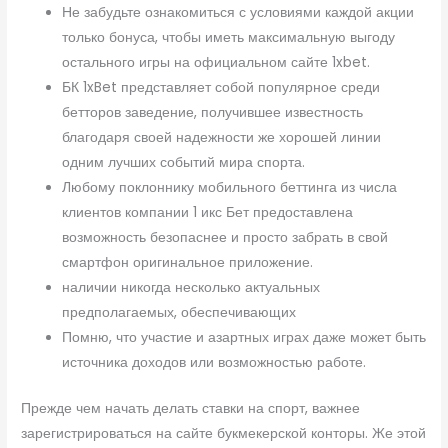
Не забудьте ознакомиться с условиями каждой акции
только бонуса, чтобы иметь максимальную выгоду
остального игры на официальном сайте 1xbet.
БК 1xBet представляет собой популярное среди
бетторов заведение, получившее известность
благодаря своей надежности же хорошей линии
одним лучших событий мира спорта.
Любому поклоннику мобильного беттинга из числа
клиентов компании 1 икс Бет предоставлена
возможность безопаснее и просто забрать в свой
смартфон оригинальное приложение.
наличии никогда несколько актуальных
предполагаемых, обеспечивающих
Помню, что участие и азартных играх даже может быть
источника доходов или возможностью работе.
Прежде чем начать делать ставки на спорт, важнее
зарегистрироваться на сайте букмекерской конторы. Же этой