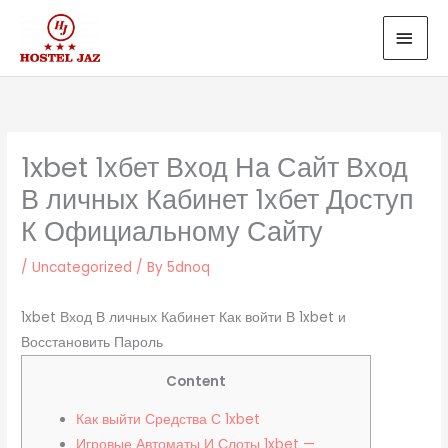
Skip
MAI
to
MEN
content
1xbet 1хбет Вход На Сайт Вход
В личных Кабинет 1хбет Доступ
К Официальному Сайту
/
Uncategorized
/ By
5dnoq
1xbet Вход В личных Кабинет Как войти В 1xbet и
Восстановить Пароль
Content
Как выйти Средства С 1xbet
Игровые Автоматы И Слоты 1xbet —