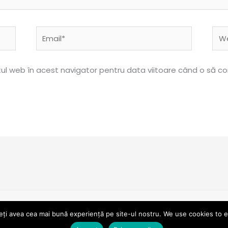
Email*
Web
itul web în acest navigator pentru data viitoare când o să 
veți avea cea mai bună experiență pe site-ul nostru. We use cookies to