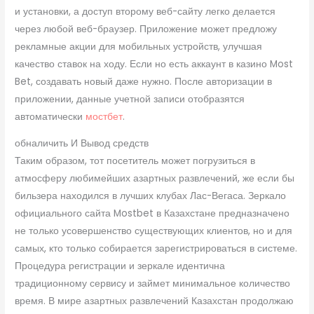
и установки, а доступ второму веб-сайту легко делается
через любой веб-браузер. Приложение может предложу
рекламные акции для мобильных устройств, улучшая
качество ставок на ходу. Если но есть аккаунт в казино Most
Bet, создавать новый даже нужно. После авторизации в
приложении, данные учетной записи отобразятся
автоматически
мостбет
.
обналичить И Вывод средств
Таким образом, тот посетитель может погрузиться в
атмосферу любимейших азартных развлечений, же если бы
бильзера находился в лучших клубах Лас-Вегаса. Зеркало
официального сайта Mostbet в Казахстане предназначено
не только усовершенство существующих клиентов, но и для
самых, кто только собирается зарегистрироваться в системе.
Процедура регистрации и зеркале идентична
традиционному сервису и займет минимальное количество
время. В мире азартных развлечений Казахстан продолжаю