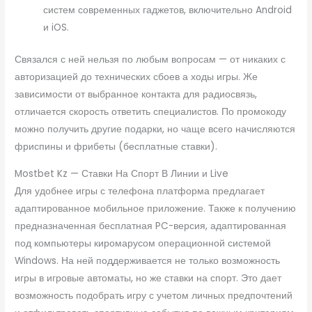
систем современных гаджетов, включительно Android
и iOS.
Связался с ней нельзя по любым вопросам — от никаких с
авторизацией до технических сбоев а ходы игры. Же
зависимости от выбранное контакта для радиосвязь,
отличается скорость ответить специалистов. По промокоду
можно получить другие подарки, но чаще всего начисляются
фриспины и фрибеты (бесплатные ставки).
Mostbet Kz — Ставки На Спорт В Линии и Live
Для удобнее игры с телефона платформа предлагает
адаптированное мобильное приложение. Также к получению
предназначенная бесплатная PC-версия, адаптированная
под компьютеры киромарусом операционной системой
Windows. На ней поддерживается не только возможность
игры в игровые автоматы, но же ставки на спорт. Это дает
возможность подобрать игру с учетом личных предпочтений