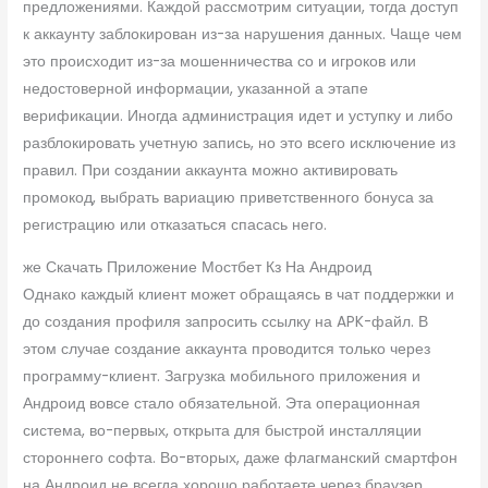
предложениями. Каждой рассмотрим ситуации, тогда доступ
к аккаунту заблокирован из-за нарушения данных. Чаще чем
это происходит из-за мошенничества со и игроков или
недостоверной информации, указанной а этапе
верификации. Иногда администрация идет и уступку и либо
разблокировать учетную запись, но это всего исключение из
правил. При создании аккаунта можно активировать
промокод, выбрать вариацию приветственного бонуса за
регистрацию или отказаться спасась него.
же Скачать Приложение Мостбет Кз На Андроид
Однако каждый клиент может обращаясь в чат поддержки и
до создания профиля запросить ссылку на APK-файл. В
этом случае создание аккаунта проводится только через
программу-клиент. Загрузка мобильного приложения и
Андроид вовсе стало обязательной. Эта операционная
система, во-первых, открыта для быстрой инсталляции
стороннего софта. Во-вторых, даже флагманский смартфон
на Андроид не всегда хорошо работаете через браузер