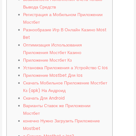
Вывода Средств
Регистрация а Мобильном Приложении
Мостбет
Разнообразие Игр В Онлайн Казино Most
Bet
Оптимизация Использования
Приложения Мостбет Казино
Приложение Мостбет Кз
Установка Приложения а Устройство С Ios
Приложение Mostbet Для Ios
Скачать Мобильное Приложение Мостбет
Кз (apk) На Андроид
Скачать Для Android
Варианты Ставок же Приложении
Мостбет
конечно Нужно Загрузить Приложение
Mostbet