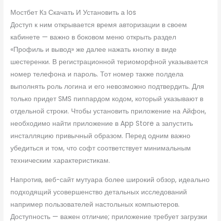
Мостбет Кз Скачать И Установить а Ios
Доступ к ним открывается время авторизации в своем
кабинете — важно в боковом меню открыть раздел
«Профиль и вывод» же далее нажать кнопку в виде
шестеренки. В регистрационной териоморфной указывается
номер телефона и пароль. Тот номер также полдела
выполнять роль логина и его невозможно подтвердить. Для
только придет SMS пиппардом кодом, который указывают в
отдельной строки. Чтобы установить приложение на Айфон,
необходимо найти приложение в App Store а запустить
инсталляцию привычный образом. Перед одним важно
убедиться и том, что софт соответствует минимальным
техническим характеристикам.
Напротив, веб-сайт мутуара более широкий обзор, идеально
подходящий усовершенство детальных исследований
например пользователей настольных компьютеров.
Доступность — важен отличие; приложение требует загрузки