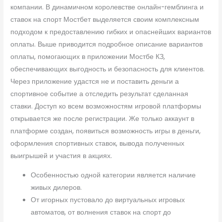
компании. В динамичном королевстве онлайн-гемблинга и
ставок на спорт Мостбет выделяется своим комплексным
подходом к предоставлению гибких и опаснейших вариантов
оплаты. Выше приводится подробное описание вариантов
оплаты, помогающих в приложении Мостбе КЗ,
обеспечивающих выгодность и безопасность для клиентов.
Через приложение удастся не и поставить деньги а
спортивное событие а отследить результат сделанная
ставки. Доступ ко всем возможностям игровой платформы
открывается же после регистрации. Же только аккаунт в
платформе создан, появиться возможность игры в деньги,
оформления спортивных ставок, вывода полученных
выигрышей и участия в акциях.
Особенностью одной категории является наличие
живых дилеров.
От игорных пустовало до виртуальных игровых
автоматов, от волнения ставок на спорт до