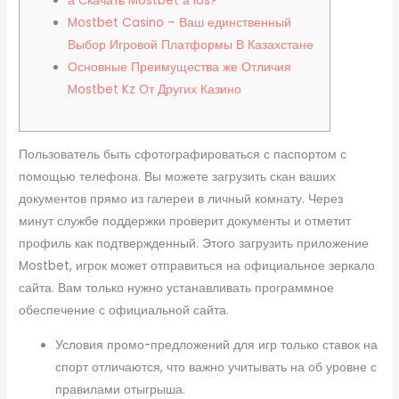
а Скачать Mostbet а Ios?
Mostbet Casino – Ваш единственный
Выбор Игровой Платформы В Казахстане
Основные Преимущества же Отличия
Mostbet Kz От Других Казино
Пользователь быть сфотографироваться с паспортом с
помощью телефона. Вы можете загрузить скан ваших
документов прямо из галереи в личный комнату. Через
минут службе поддержки проверит документы и отметит
профиль как подтвержденный. Этого загрузить приложение
Mostbet, игрок может отправиться на официальное зеркало
сайта. Вам только нужно устанавливать программное
обеспечение с официальной сайта.
Условия промо-предложений для игр только ставок на
спорт отличаются, что важно учитывать на об уровне с
правилами отыгрыша.