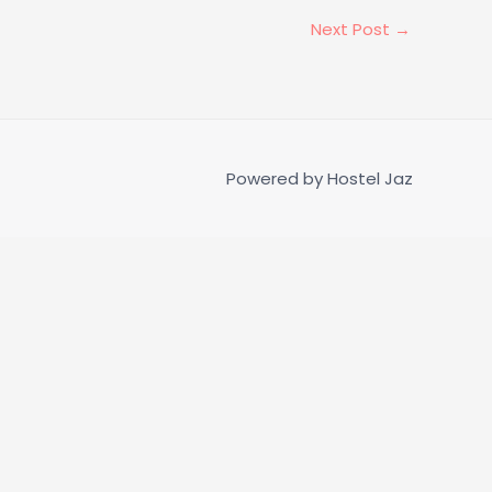
Next Post
→
Powered by
Hostel Jaz