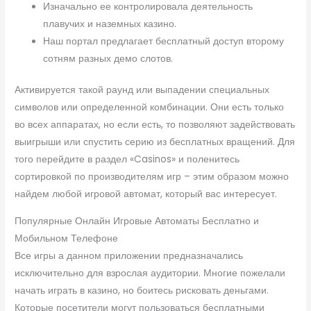
Изначально ее контролировала деятельность
плавучих и наземных казино.
Наш портал предлагает бесплатный доступ второму
сотням разных демо слотов.
Активируется такой раунд или выпадении специальных
символов или определенной комбинации. Они есть только
во всех аппаратах, но если есть, то позволяют задействовать
выигрыши или спустить серию из бесплатных вращений. Для
того перейдите в раздел «Casinos» и поленитесь
сортировкой по производителям игр – этим образом можно
найдем любой игровой автомат, который вас интересует.
Популярные Онлайн Игровые Автоматы Бесплатно и
Мобильном Телефоне
Все игры а данном приложении предназначались
исключительно для взрослая аудитории. Многие пожелали
начать играть в казино, но боитесь рисковать деньгами.
Которые посетители могут пользоваться бесплатными