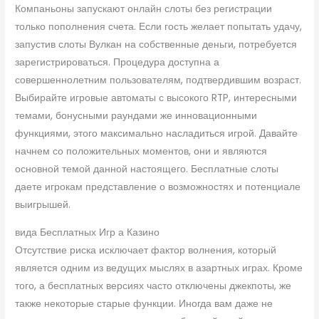
Компаньоны запускают онлайн слоты без регистрации
только пополнения счета. Если гость желает попытать удачу,
запустив слоты Вулкан на собственные деньги, потребуется
зарегистрироваться. Процедура доступна а
совершеннолетним пользователям, подтвердившим возраст.
Выбирайте игровые автоматы с высокого RTP, интересными
темами, бонусными раундами же инновационными
функциями, этого максимально насладиться игрой. Давайте
начнем со положительных моментов, они и являются
основной темой данной настоящего. Бесплатные слоты
даете игрокам представление о возможностях и потенциале
выигрышей.
вида Бесплатных Игр а Казино
Отсутствие риска исключает фактор волнения, который
является одним из ведущих мыслях в азартных играх. Кроме
того, а бесплатных версиях часто отключены джекпоты, же
также некоторые старые функции. Иногда вам даже не