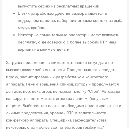
выпустить серию из бесплатных вращений.
В этих разработках действе разворачивается в
подводном царстве, набор пиктограмм состоит из рыб,
медуз, крабов.
Некоторые сомнительные операторы могут включать
бесплатную демоверсию с более высоким RTP, чем
вариант на мнимые деньги.
Загрузка приложения занимает мгновения секунды и но
вызовет какие-либо сложности. Процент выплаты средств
игроку, зафиксированный разработчиком конкретного
аппарата. Режим вращения спинов, который продолжается
до таких пор, пока игрок не нажмет кнопку “Стоп”. Автоматы
варьируется по тематике, игровым линиям, бонусным
опциям. Выбирая тип слота, необходимо ориентироваться и
личные предпочтения, уровней RTP и волатильности
конкретного аппарата. Специфика законодательства
некоторых стран обязывает операторов гемблинга”