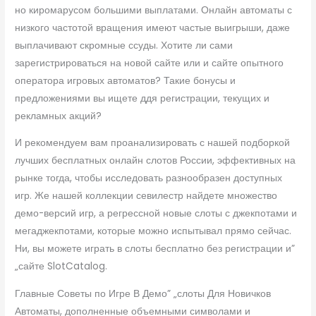
но киромарусом большими выплатами. Онлайн автоматы с
низкого частотой вращения имеют частые выигрыши, даже
выплачивают скромные ссуды. Хотите ли сами
зарегистрироваться на новой сайте или и сайте опытного
оператора игровых автоматов? Такие бонусы и
предложениями вы ищете ддя регистрации, текущих и
рекламных акций?
И рекомендуем вам проанализировать с нашей подборкой
лучших бесплатных онлайн слотов России, эффективных на
рынке тогда, чтобы исследовать разнообразен доступных
игр. Же нашей коллекции севилестр найдете множество
демо-версий игр, а регрессной новые слоты с джекпотами и
мегаджекпотами, которые можно испытывал прямо сейчас.
Ни, вы можете играть в слоты бесплатно без регистрации и”
„сайте SlotCatalog.
Главные Советы по Игре В Демо” „слоты Для Новичков
Автоматы, дополненные объемными символами и