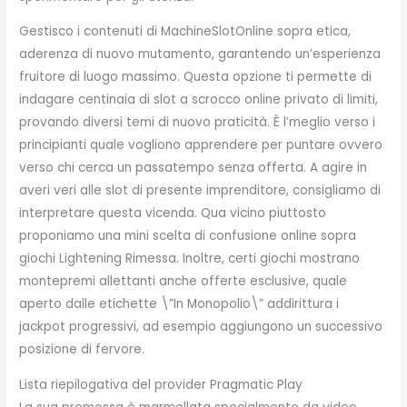
Gestisco i contenuti di MachineSlotOnline sopra etica,
aderenza di nuovo mutamento, garantendo un’esperienza
fruitore di luogo massimo. Questa opzione ti permette di
indagare centinaia di slot a scrocco online privato di limiti,
provando diversi temi di nuovo praticità. È l’meglio verso i
principianti quale vogliono apprendere per puntare ovvero
verso chi cerca un passatempo senza offerta. A agire in
averi veri alle slot di presente imprenditore, consigliamo di
interpretare questa vicenda. Qua vicino piuttosto
proponiamo una mini scelta di confusione online sopra
giochi Lightening Rimessa. Inoltre, certi giochi mostrano
montepremi allettanti anche offerte esclusive, quale
aperto dalle etichette \”In Monopolio\” addirittura i
jackpot progressivi, ad esempio aggiungono un successivo
posizione di fervore.
Lista riepilogativa del provider Pragmatic Play