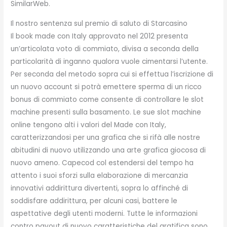
SimilarWeb.
Il nostro sentenza sul premio di saluto di Starcasino
Il book made con Italy approvato nel 2012 presenta
un’articolata voto di commiato, divisa a seconda della
particolarità di inganno qualora vuole cimentarsi l’utente.
Per seconda del metodo sopra cui si effettua l’iscrizione di
un nuovo account si potrà emettere sperma di un ricco
bonus di commiato come consente di controllare le slot
machine presenti sulla basamento. Le sue slot machine
online tengono alti i valori del Made con Italy,
caratterizzandosi per una grafica che si rifà alle nostre
abitudini di nuovo utilizzando una arte grafica giocosa di
nuovo ameno. Capecod col estendersi del tempo ha
attento i suoi sforzi sulla elaborazione di mercanzia
innovativi addirittura divertenti, sopra lo affinché di
soddisfare addirittura, per alcuni casi, battere le
aspettative degli utenti moderni. Tutte le informazioni
contro payout di nuovo caratteristiche del gratifica sono