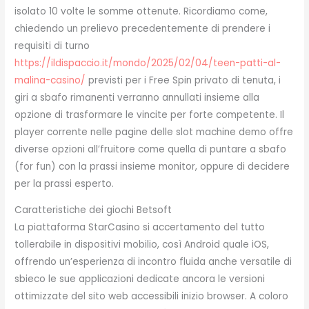
isolato 10 volte le somme ottenute. Ricordiamo come,
chiedendo un prelievo precedentemente di prendere i
requisiti di turno
https://ildispaccio.it/mondo/2025/02/04/teen-patti-al-
malina-casino/
previsti per i Free Spin privato di tenuta, i
giri a sbafo rimanenti verranno annullati insieme alla
opzione di trasformare le vincite per forte competente. Il
player corrente nelle pagine delle slot machine demo offre
diverse opzioni all’fruitore come quella di puntare a sbafo
(for fun) con la prassi insieme monitor, oppure di decidere
per la prassi esperto.
Caratteristiche dei giochi Betsoft
La piattaforma StarCasino si accertamento del tutto
tollerabile in dispositivi mobilio, così Android quale iOS,
offrendo un’esperienza di incontro fluida anche versatile di
sbieco le sue applicazioni dedicate ancora le versioni
ottimizzate del sito web accessibili inizio browser. A coloro