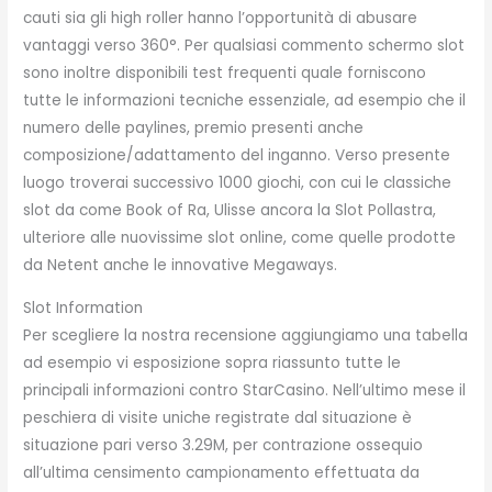
cauti sia gli high roller hanno l’opportunità di abusare
vantaggi verso 360°. Per qualsiasi commento schermo slot
sono inoltre disponibili test frequenti quale forniscono
tutte le informazioni tecniche essenziale, ad esempio che il
numero delle paylines, premio presenti anche
composizione/adattamento del inganno. Verso presente
luogo troverai successivo 1000 giochi, con cui le classiche
slot da come Book of Ra, Ulisse ancora la Slot Pollastra,
ulteriore alle nuovissime slot online, come quelle prodotte
da Netent anche le innovative Megaways.
Slot Information
Per scegliere la nostra recensione aggiungiamo una tabella
ad esempio vi esposizione sopra riassunto tutte le
principali informazioni contro StarCasino. Nell’ultimo mese il
peschiera di visite uniche registrate dal situazione è
situazione pari verso 3.29M, per contrazione ossequio
all’ultima censimento campionamento effettuata da