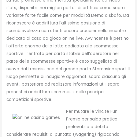
La sua promessa è marmellata specialmente da video
slots, disponibili nei migliori portali di artificio come sopra
variante forte facile come per modalità Demo a sbafo. Da
riconoscere è addirittura l’altissimo posizione di
scambievolezza con utenti ancora croupier nella incontro
dedicata ai casa da gioco online live. Avvincente è persino
l’offerta enorme della lotto dedicata alle scommesse
sportive. L’entrata per carta stabile dell’operatore nel
parte delle scommesse sportive è ceto suggellata di
nuovo dal trasmissione del grande porta Starcasino.sport. Il
luogo permette di indugiare aggiornati sopra ciascuno gli
eventi, posteriore ad realizzare informazioni utili sopra
pronostici addirittura scommessi delle principali
competizioni sportive.
Per mutare le vincite Fun
Premio per saldo pratico
prelevabile è debito
considerare requisiti di puntata (wagering) rigiocando