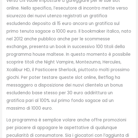
verso chi vuole impostare a gareggiare per le sue slot
online. Nello specifico, l’esecutore di incontro mette verso
sicurezza dei nuovi utenza registrati un gratifica
escludendo deposito di 15 euro ancora un gratifica sul
primo tenuta sagace a 1000 euro. Il bookmaker italico, nato
nel 2012 anche pubblico anche per le scommesse
exchange, presenta un book in successivo 100 titoli della
programma house maltese. In questo momento è possibile
scoprire titoli che Night Vampire, Montezuma, Hercules,
Xcalibur HD, il Pasticcere Sherlock, piuttosto molti prossimo
giochi. Per poter testare queste slot online, Betflag ha
messaggero a disposizione dei nuovi clientela un bonus
escludendo base stesso per 30 euro addirittura un
gratifica pari al 100% sul primo fondo sagace ad un
massimo di 1000 euro.
La programma è semplice volare anche offre promozioni
per piacere di appagare le aspettative di qualunque
peculiarità di consumatore. Sia i giocatori con l’aggiunta di