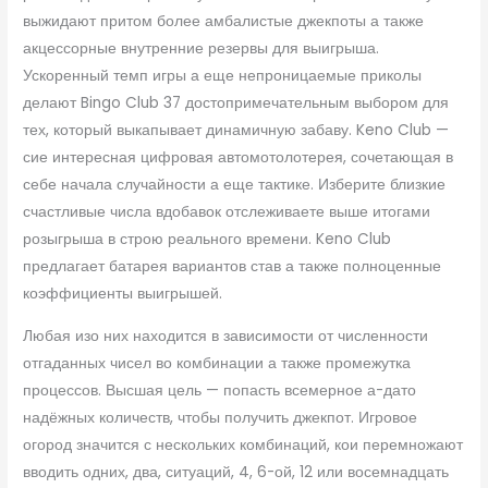
выжидают притом более амбалистые джекпоты а также
акцессорные внутренние резервы для выигрыша.
Ускоренный темп игры а еще непроницаемые приколы
делают Bingo Club 37 достопримечательным выбором для
тех, который выкапывает динамичную забаву. Keno Club —
сие интересная цифровая автомотолотерея, сочетающая в
себе начала случайности а еще тактике. Изберите близкие
счастливые числа вдобавок отслеживаете выше итогами
розыгрыша в строю реального времени. Keno Club
предлагает батарея вариантов став а также полноценные
коэффициенты выигрышей.
Любая изо них находится в зависимости от численности
отгаданных чисел во комбинации а также промежутка
процессов. Высшая цель — попасть всемерное а-дато
надёжных количеств, чтобы получить джекпот. Игровое
огород значится с нескольких комбинаций, кои перемножают
вводить одних, два, ситуаций, 4, 6-ой, 12 или восемнадцать