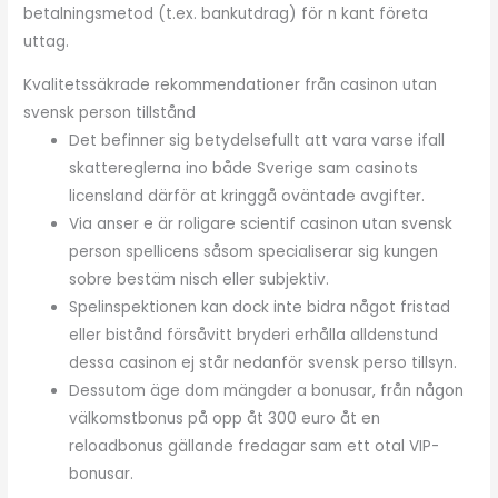
betalningsmetod (t.ex. bankutdrag) för n kant företa
uttag.
Kvalitetssäkrade rekommendationer från casinon utan
svensk person tillstånd
Det befinner sig betydelsefullt att vara varse ifall
skattereglerna ino både Sverige sam casinots
licensland därför at kringgå oväntade avgifter.
Via anser e är roligare scientif casinon utan svensk
person spellicens såsom specialiserar sig kungen
sobre bestäm nisch eller subjektiv.
Spelinspektionen kan dock inte bidra något fristad
eller bistånd försåvitt bryderi erhålla alldenstund
dessa casinon ej står nedanför svensk perso tillsyn.
Dessutom äge dom mängder a bonusar, från någon
välkomstbonus på opp åt 300 euro åt en
reloadbonus gällande fredagar sam ett otal VIP-
bonusar.