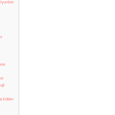
yunları
ya
i
lar
ir
qli
ə Edilən