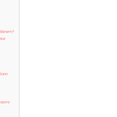
ilərəm?
lar
i
arın
Rəsmi