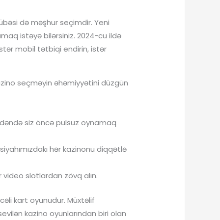
əcrübəsi də məşhur seçimdir. Yeni
q istəyə bilərsiniz. 2024-cu ildə
r mobil tətbiqi endirin, istər
kazino seçməyin əhəmiyyətini düzgün
edəndə siz öncə pulsuz oynamaq
iyahımızdakı hər kazinonu diqqətlə
video slotlardan zövq alın.
əli kart oyunudur. Müxtəlif
evilən kazino oyunlarından biri olan