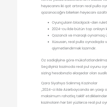
həyəcanını iki qat artıran real pulla
qazanacağını bilərkən həyəcanı azalt
Oyunçuların blackjack-dən ruletə
2024-cu ildə bütün top onlayn 
Qazanclı və maraqlı oynamaq üçün
Xüsusən, real pulla oynadıqda 
qiymətləndirmək lazımdır.
Öz sadiqliyinə görə mükafatlandırılma
Seçdiyiniz kazinoda real pul oyunu oy
sizing hesabınızla əlaqədar olan sual
Qara Siyahıya Salınmış Kazinolar
„2024-ci ildə Azərbaycanda ən yaxşı
maksimum rahatlıq təklif etdiklərind
kazinoların hər biri yüzlərcə real pul 