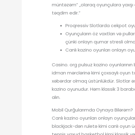
müntəzəm” „olaraq oyunçulara yaxşı ödəni
təqdim edir.”
Proqressiv Slotlarda cekpot oy
Oyunçuların öz vaxtları və pullar
çünki onlayn qumar stresli olma
Canlı kazino oyunları onlayn o
Casino. org pulsuz kazino oyunlarının
idman mərclərinə kimi çoxsaylı oyun tap
xəbərdar olmaq üstünlükdür. Slotlar ə
kazino oyunudur. Həm klassik 3 barab
alın.
Mobil Qurğularımda Oynaya Bilərəm?
Canlı kazino oyunları onlayn oyunçul
blackjack-dən ruletə kimi canlı oyun 
tennis yaxud basketbol kimi klassik 