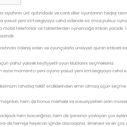
r da siyahının üst qatındadır və canlı diler oyunlarının həqiqi t
 yaxud yeni strtaegiyaya cəhd edəndə siz öncə pulsuz oynama
 mobil telefonlar və tabletlərdən oynamağa imkan yaradır. İstə
izindir.
vaxtında ödəniş edən və oyunçularla ünsiyyət quran etibarlı 
 yalnız yüksək keyfiyyətli oyun klublarını seçməlisiniz.
en este momento yeni oyuna yaxud yeni strtaegiyaya cəhd 
imum rahatlıq təklif etdiklərindən əmin olmaq üçün seçmə s
aşınları, həm də bonus mərhələ və xüsusiyyətləri olan müasir 
lackjack həm bacarığınızı, həm də şansınızı yoxlayan çox əylənc
 görə də həmişə həyəcan içində olacaqsınız. Ənənəvi və ən çox s